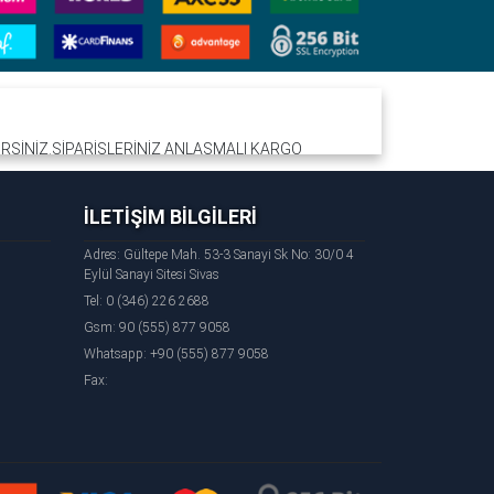
LİRSİNİZ.SİPARİŞLERİNİZ ANLAŞMALI KARGO
N ETMEK İÇİN BİZİMLE İLETİŞİME GEÇİNİZ.
İLETİŞİM BİLGİLERİ
Adres: Gültepe Mah. 53-3 Sanayi Sk No: 30/0 4
Eylül Sanayi Sitesi Sivas
Tel: 0 (346) 226 2688
Gsm: 90 (555) 877 9058
Whatsapp: +90 (555) 877 9058
Fax: