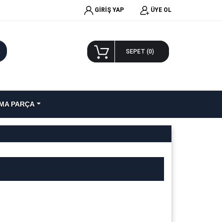
GİRİŞ YAP
ÜYE OL
A
SEPET (
0
)
MA PARÇA