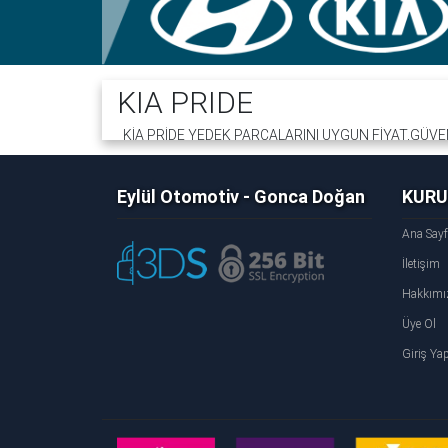
KIA PRIDE
KİA PRİDE YEDEK PARÇALARINI UYGUN FİYAT,GÜVENL
FİRMALARI İLE KARGOYA VERİLİR. TÜM KREDİ KARTLA
Eylül Otomotiv - Gonca Doğan
KUR
Ana Say
İletişim
Hakkımı
Üye Ol
Giriş Ya