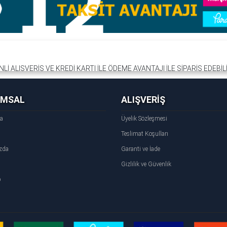
İ ALIŞVERİŞ VE KREDİ KARTI İLE ÖDEME AVANTAJI İLE SİPARİŞ EDEBİ
RI İLE ALIŞVERİŞ YAPABİLİRSİNİZ.KİA PRİDE YEDEK PARÇALARINI TEMİ
UMSAL
ALIŞVERİŞ
fa
Üyelik Sözleşmesi
Teslimat Koşulları
zda
Garanti ve İade
Gizlilik ve Güvenlik
p