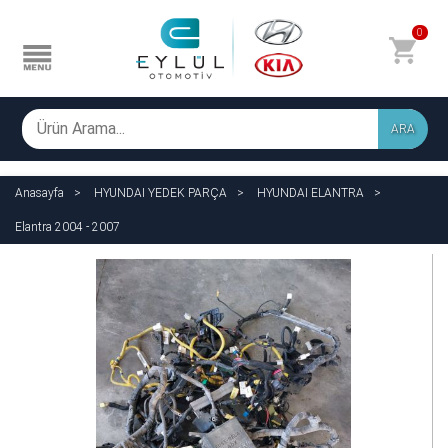
0
ARA
Anasayfa
HYUNDAI YEDEK PARÇA
HYUNDAI ELANTRA
Elantra 2004 - 2007