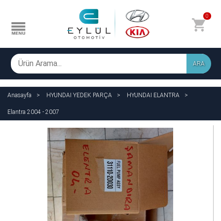
0
ARA
Anasayfa
HYUNDAI YEDEK PARÇA
HYUNDAI ELANTRA
Elantra 2004 - 2007