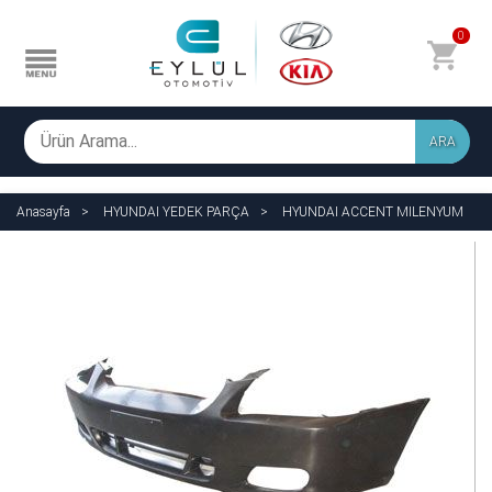
0
ARA
Anasayfa
HYUNDAI YEDEK PARÇA
HYUNDAI ACCENT MILENYUM