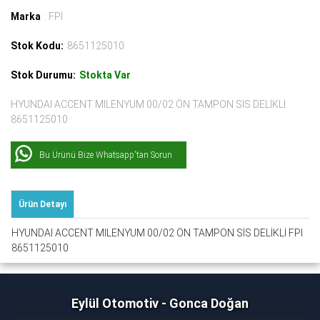
Marka
: FPİ
Stok Kodu:
8651125010
Stok Durumu:
Stokta Var
HYUNDAI ACCENT MILENYUM 00/02 ÖN TAMPON SİS DELİKLİ
8651125010
Bu Ürünü Bize Whatsapp'tan Sorun
Ürün Detayı
HYUNDAI ACCENT MILENYUM 00/02 ÖN TAMPON SİS DELİKLİ FPI
8651125010
Eylül Otomotiv - Gonca Doğan